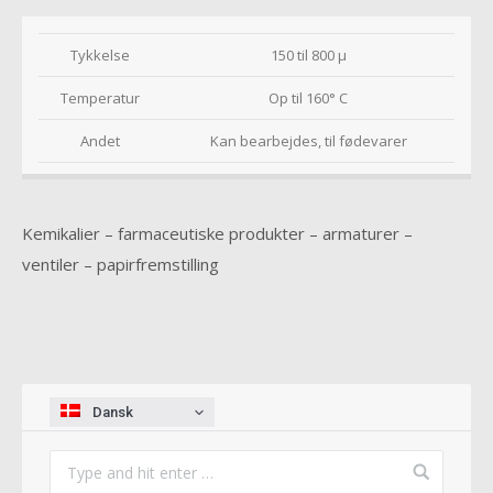
Tykkelse
150 til 800 µ
Temperatur
Op til 160° C
Andet
Kan bearbejdes, til fødevarer
Kemikalier – farmaceutiske produkter – armaturer –
ventiler – papirfremstilling
Dansk