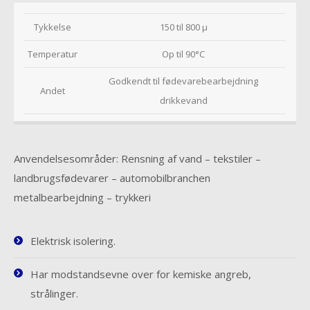
Tykkelse
150 til 800 µ
Temperatur
Op til 90°C
Godkendt til fødevarebearbejdning
Andet
drikkevand
Anvendelsesområder: Rensning af vand – tekstiler –
landbrugsfødevarer – automobilbranchen
metalbearbejdning – trykkeri
Elektrisk isolering.
Har modstandsevne over for kemiske angreb,
strålinger.