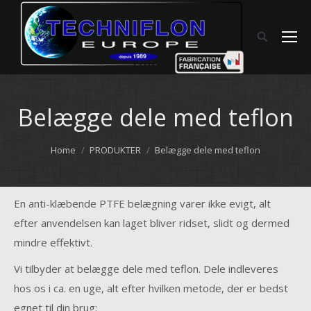
Belægge dele med teflon
You are here:
Home
PRODUKTER
Belægge dele med teflon
En anti-klæbende PTFE belægning varer ikke evigt, alt
efter anvendelsen kan laget bliver ridset, slidt og dermed
mindre effektivt.
Vi tilbyder at belægge dele med teflon. Dele indleveres
hos os i ca. en uge, alt efter hvilken metode, der er bedst
egnet til din brug: