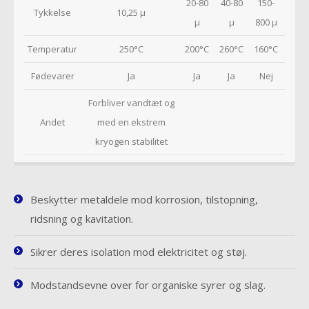
20-80
40-80
150-
Tykkelse
10,25 µ
µ
µ
800 µ
Temperatur
250°C
200°C
260°C
160°C
Fødevarer
Ja
Ja
Ja
Nej
Forbliver vandtæt og
Andet
med en ekstrem
kryogen stabilitet
Beskytter metaldele mod korrosion, tilstopning,
ridsning og kavitation.
Sikrer deres isolation mod elektricitet og støj.
Modstandsevne over for organiske syrer og slag.