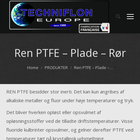
Ren PTFE – Plade – Rør
You are here:
Home
PRODUKTER
Ren PTFE – Plade –…
REN PTFE besidder stor inerti. Det kan kun angribes af
alkaliske metaller og fluor under høje temperaturer og tryk.
Det bliver hverken opløst eller opsvulmet af
opløsningsstoffer ved de tilladte driftstemperaturer. Visse
fluoride kulbrinter opsvulmer, og gelner derefter PTFE ved
temperaturer tæt på krystallinsk udsmeltning.