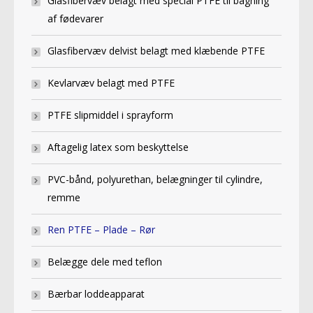
Glasfibervæv belagt med special PTFE til bagning
af fødevarer
Glasfibervæv delvist belagt med klæbende PTFE
Kevlarvæv belagt med PTFE
PTFE slipmiddel i sprayform
Aftagelig latex som beskyttelse
PVC-bånd, polyurethan, belægninger til cylindre,
remme
Ren PTFE – Plade – Rør
Belægge dele med teflon
Bærbar loddeapparat