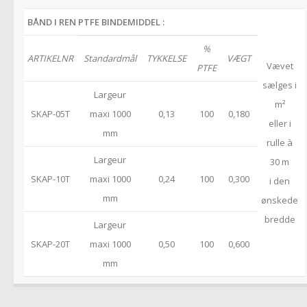
BÅND I REN PTFE BINDEMIDDEL :
%
ARTIKELNR
Standardmål
TYKKELSE
VÆGT
Vævet
PTFE
sælges i
Largeur
m²
SKAP-05T
maxi 1000
0,13
100
0,180
eller i
mm
rulle à
Largeur
30 m
SKAP-10T
maxi 1000
0,24
100
0,300
i den
mm
ønskede
bredde
Largeur
SKAP-20T
maxi 1000
0,50
100
0,600
mm