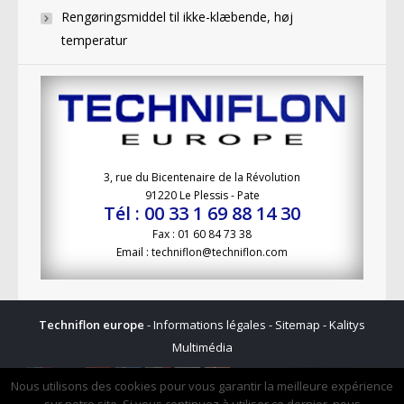
Rengøringsmiddel til ikke-klæbende, høj
temperatur
3, rue du Bicentenaire de la Révolution
91220 Le Plessis - Pate
Tél : 00 33 1 69 88 14 30
Fax : 01 60 84 73 38
Email : techniflon@techniflon.com
Techniflon europe
-
Informations légales
-
Sitemap
-
Kalitys
Multimédia
Nous utilisons des cookies pour vous garantir la meilleure expérience